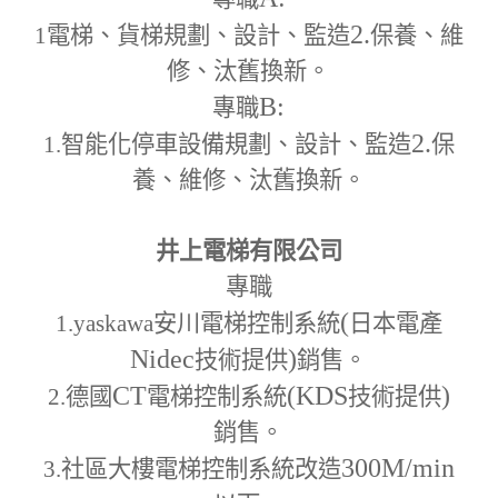
2.
1
電梯、貨梯規劃、設計、監造
保養、維
修、汰舊換新。
B:
專職
2.
1.
智能化停車設備規劃、設計、監造
保
養、維修、汰舊換新。
井上電梯有限公司
專職
(
1.yaskawa
安川電梯控制系統
日本電產
Nidec
)
技術提供
銷售。
CT
(KDS
)
2.
德國
電梯控制系統
技術提供
銷售。
300M
/min
3.
社區大樓電梯控制系統改造