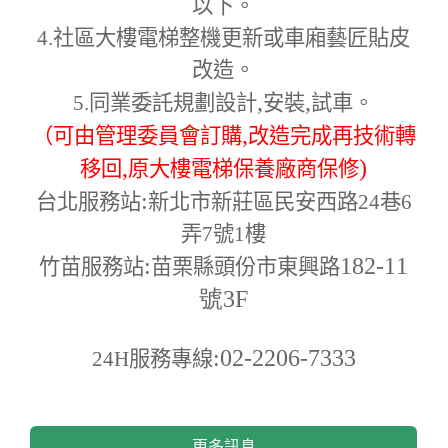
以下。
4.
社區大樓電梯整機更新或車廂藝匠貼皮
改造。
,
,
5.
同業委託規劃設計
安裝
試車。
,
（可由管理委員會訂購
改造完成再技術轉
,
)
移回
原大樓電梯保養廠商保修
:
台北服務站
新北市新莊區民安西路24巷6
弄7號1樓
:
182-11
竹苗服務站
苗栗縣頭份市東興路
號3F
:02-2206-7333
24H
服務專線
更多訊息