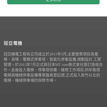
冠亞電機
冠亞機電工程有公司成立於2011年5月,主要營業項目為電
梯、貨梯、電梯式停車塔、智能化停車設備,規劃設計,工程
管理。於2013年7月正式與日本MT core株式會社簽訂技術合
作。此後投入電梯、停車塔保養、維修工作項目,同年取得
電梯與機械停車設備專業廠商登記證,正式投入新竹以北的
電梯、機械停車場的保修市場。