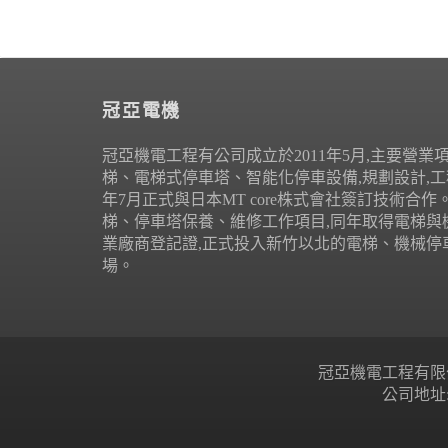
冠亞電機
冠亞機電工程有公司成立於2011年5月,主要營業
梯、電梯式停車塔、智能化停車設備,規劃設計,工程
年7月正式與日本MT core株式會社簽訂技術合
梯、停車塔保養、維修工作項目,同年取得電梯與
業廠商登記證,正式投入新竹以北的電梯、機械停
場。
冠亞機電工程有限公司 Copyr
公司地址: