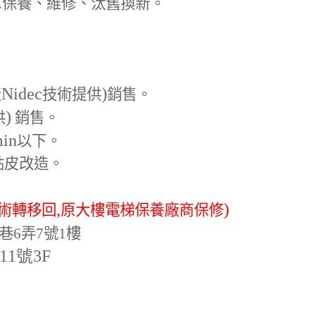
.
保養、維修、汰舊換新。
Nidec
)
產
技術提供
銷售。
)
供
銷售。
min
以下。
貼皮改造。
,
)
術轉移回
原大樓電梯保養廠商保修
巷6弄7號1樓
-11號3F