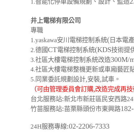
2
1.
智能化停車設備規劃、設計、監造
井上電梯有限公司
專職
(
1.yaskawa
安川電梯控制系統
日本電
CT
(KDS
2.
德國
電梯控制系統
技術提
300M
/
3.
社區大樓電梯控制系統改造
4.
社區大樓電梯整機更新或車廂藝匠
,
,
5.
同業委託規劃設計
安裝
試車。
,
（可由管理委員會訂購
改造完成再技
:
台北服務站
新北市新莊區民安西路24
:
182
竹苗服務站
苗栗縣頭份市東興路
:02-2206-7333
24H
服務專線