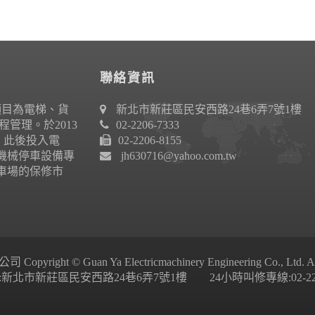
聯絡資訊
項目為電梯、貨
新北市新莊區民安西路24巷6弄7號1樓
管理。於2013
02-2206-7333
作。此後投入電
02-2206-8155
機械停車設備專
jh630716@yahoo.com.tw
車場的保修市
ight © Guan Ya Electricmachinery Engineering Co., Ltd. All 
新北市新莊區民安西路24巷6弄7號1樓 24小時叫修專線:02-2206