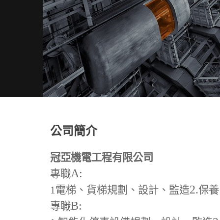
公司簡介
冠亞機電工程有限公司
A:
專職
2.
1
電梯、貨梯規劃、設計、監造
保養
B:
專職