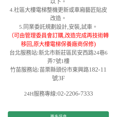
以下。
4.
社區大樓電梯整機更新或車廂藝匠貼皮
改造。
,
,
5.
同業委託規劃設計
安裝
試車。
,
（可由管理委員會訂購
改造完成再技術轉
,
)
移回
原大樓電梯保養廠商保修
:
台北服務站
新北市新莊區民安西路24巷6
弄7號1樓
:
182-11
竹苗服務站
苗栗縣頭份市東興路
號3F
:02-2206-7333
24H
服務專線
更多訊息