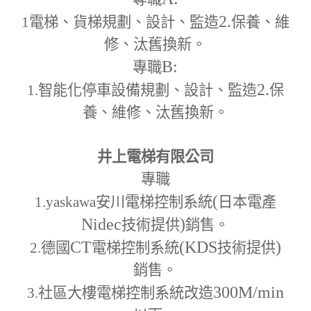
2.
1
電梯、貨梯規劃、設計、監造
保養、維
修、汰舊換新。
B:
專職
2.
1.
智能化停車設備規劃、設計、監造
保
養、維修、汰舊換新。
井上電梯有限公司
專職
(
1.yaskawa
安川電梯控制系統
日本電產
Nidec
)
技術提供
銷售。
CT
(KDS
)
2.
德國
電梯控制系統
技術提供
銷售。
300M
/min
3.
社區大樓電梯控制系統改造