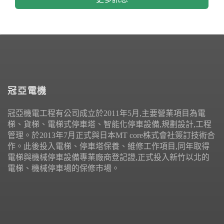
冠亞電機
冠亞機電工程有公司成立於2011年5月,主要營業項目為電
梯、貨梯、電梯式停車塔、智能化停車設備,規劃設計,工程
管理。於2013年7月正式與日本MT core株式會社簽訂技術合
作。此後投入電梯、停車塔保養、維修工作項目,同年取得
電梯與機械停車設備專業廠商登記證,正式投入新竹以北的
電梯、機械停車場的保修市場。