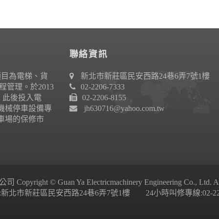
聯絡資訊
項目為電梯、貨
新北市新莊區民安西路24巷6弄7號1樓
管理。於2013
02-2206-7333
作。此後投入電
02-2206-8155
機械停車設備專
jh630716@yahoo.com.tw
車場的保修市
ight © Guan Ya Electricmachinery Engineering Co., Ltd. All 
新北市新莊區民安西路24巷6弄7號1樓 24小時叫修專線:02-2206