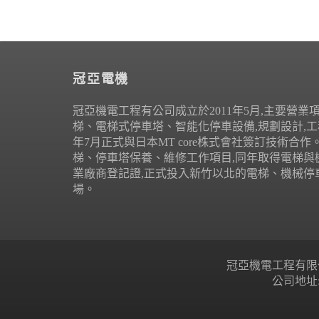
冠亞電機
冠亞機電工程有公司成立於2011年5月,主要營業
梯、電梯式停車塔、智能化停車設備,規劃設計,工程
年7月正式與日本MT core株式會社簽訂技術合
梯、停車塔保養、維修工作項目,同年取得電梯與
業廠商登記證,正式投入新竹以北的電梯、機械停
場。
冠亞機電工程有限公司 Copyr
公司地址: