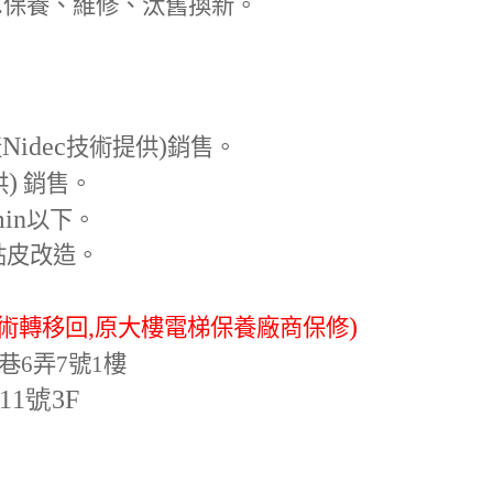
.
保養、維修、汰舊換新。
Nidec
)
產
技術提供
銷售。
)
供
銷售。
min
以下。
貼皮改造。
,
)
術轉移回
原大樓電梯保養廠商保修
巷6弄7號1樓
-11號3F