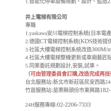
2
1.
智能化停車設備規劃、設計、監造
井上電梯有限公司
專職
(
1.yaskawa
安川電梯控制系統
日本電
CT
(KDS
2.
德國
電梯控制系統
技術提
300M
/
3.
社區大樓電梯控制系統改造
4.
社區大樓電梯整機更新或車廂藝匠
,
,
5.
同業委託規劃設計
安裝
試車。
,
（可由管理委員會訂購
改造完成再技
:
台北服務站
新北市新莊區民安西路24
:
182
竹苗服務站
苗栗縣頭份市東興路
:02-2206-7333
24H
服務專線