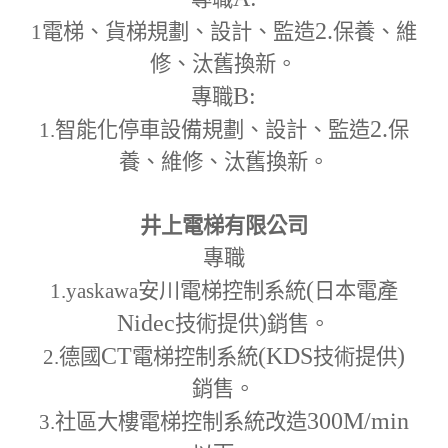
2.
1
電梯、貨梯規劃、設計、監造
保養、維
修、汰舊換新。
B:
專職
2.
1.
智能化停車設備規劃、設計、監造
保
養、維修、汰舊換新。
井上電梯有限公司
專職
(
1.yaskawa
安川電梯控制系統
日本電產
Nidec
)
技術提供
銷售。
CT
(KDS
)
2.
德國
電梯控制系統
技術提供
銷售。
300M
/min
3.
社區大樓電梯控制系統改造