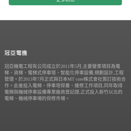
冠亞電機
冠亞機電工程有公司成立於2011年5月,主要營業項目為電
梯、貨梯、電梯式停車塔、智能化停車設備,規劃設計,工程
管理。於2013年7月正式與日本MT core株式會社簽訂技術合
作。此後投入電梯、停車塔保養、維修工作項目,同年取得
電梯與機械停車設備專業廠商登記證,正式投入新竹以北的
電梯、機械停車場的保修市場。