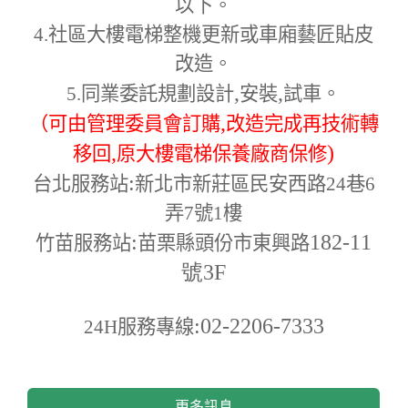
以下。
4.
社區大樓電梯整機更新或車廂藝匠貼皮
改造。
,
,
5.
同業委託規劃設計
安裝
試車。
,
（可由管理委員會訂購
改造完成再技術轉
,
)
移回
原大樓電梯保養廠商保修
:
台北服務站
新北市新莊區民安西路24巷6
弄7號1樓
:
182-11
竹苗服務站
苗栗縣頭份市東興路
號3F
:02-2206-7333
24H
服務專線
更多訊息