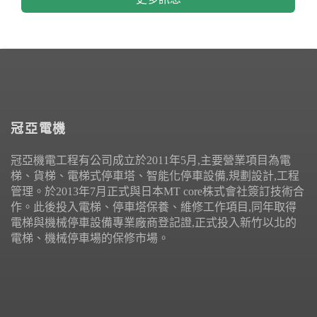
冠亞電機
冠亞機電工程有公司成立於2011年5月,主要營業項目為電
梯、貨梯、電梯式停車塔、智能化停車設備,規劃設計,工程
管理。於2013年7月正式與日本MT core株式會社簽訂技術合
作。此後投入電梯、停車塔保養、維修工作項目,同年取得
電梯與機械停車設備專業廠商登記證,正式投入新竹以北的
電梯、機械停車場的保修市場。