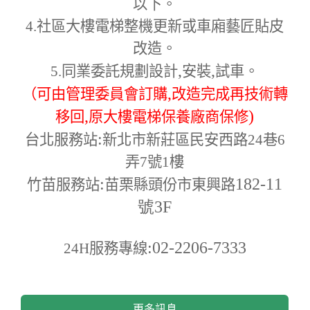
以下。
4.
社區大樓電梯整機更新或車廂藝匠貼皮
改造。
,
,
5.
同業委託規劃設計
安裝
試車。
,
（可由管理委員會訂購
改造完成再技術轉
,
)
移回
原大樓電梯保養廠商保修
:
台北服務站
新北市新莊區民安西路24巷6
弄7號1樓
:
182-11
竹苗服務站
苗栗縣頭份市東興路
號3F
:02-2206-7333
24H
服務專線
更多訊息