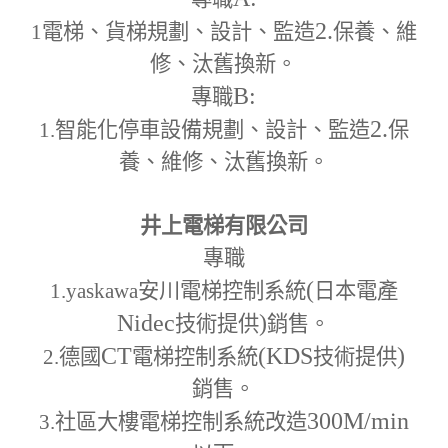
2.
1
電梯、貨梯規劃、設計、監造
保養、維
修、汰舊換新。
B:
專職
2.
1.
智能化停車設備規劃、設計、監造
保
養、維修、汰舊換新。
井上電梯有限公司
專職
(
1.yaskawa
安川電梯控制系統
日本電產
Nidec
)
技術提供
銷售。
CT
(KDS
)
2.
德國
電梯控制系統
技術提供
銷售。
300M
/min
3.
社區大樓電梯控制系統改造