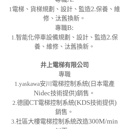
2.
1
電梯、貨梯規劃、設計、監造
保養、維
修、汰舊換新。
B:
專職
2.
1.
智能化停車設備規劃、設計、監造
保
養、維修、汰舊換新。
井上電梯有限公司
專職
(
1.yaskawa
安川電梯控制系統
日本電產
Nidec
)
技術提供
銷售。
CT
(KDS
)
2.
德國
電梯控制系統
技術提供
銷售。
300M
/min
3.
社區大樓電梯控制系統改造