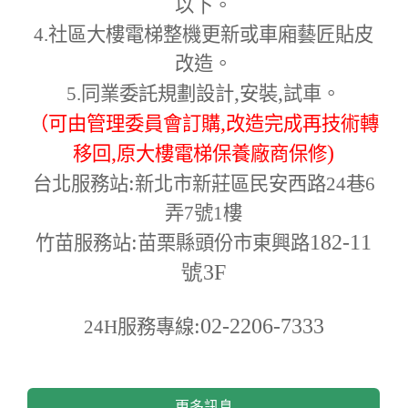
以下。
4.
社區大樓電梯整機更新或車廂藝匠貼皮
改造。
,
,
5.
同業委託規劃設計
安裝
試車。
,
（可由管理委員會訂購
改造完成再技術轉
,
)
移回
原大樓電梯保養廠商保修
:
台北服務站
新北市新莊區民安西路24巷6
弄7號1樓
:
182-11
竹苗服務站
苗栗縣頭份市東興路
號3F
:02-2206-7333
24H
服務專線
更多訊息