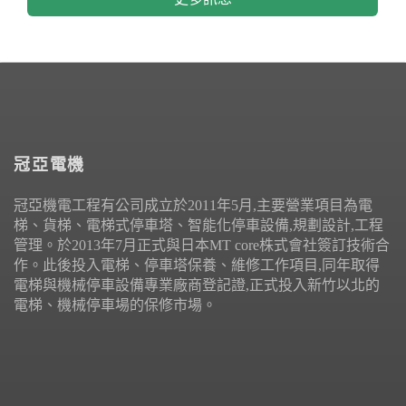
冠亞電機
冠亞機電工程有公司成立於2011年5月,主要營業項目為電
梯、貨梯、電梯式停車塔、智能化停車設備,規劃設計,工程
管理。於2013年7月正式與日本MT core株式會社簽訂技術合
作。此後投入電梯、停車塔保養、維修工作項目,同年取得
電梯與機械停車設備專業廠商登記證,正式投入新竹以北的
電梯、機械停車場的保修市場。