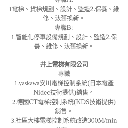
2.
1
電梯、貨梯規劃、設計、監造
保養、維
修、汰舊換新。
B:
專職
2.
1.
智能化停車設備規劃、設計、監造
保
養、維修、汰舊換新。
井上電梯有限公司
專職
(
1.yaskawa
安川電梯控制系統
日本電產
Nidec
)
技術提供
銷售。
CT
(KDS
)
2.
德國
電梯控制系統
技術提供
銷售。
300M
/min
3.
社區大樓電梯控制系統改造