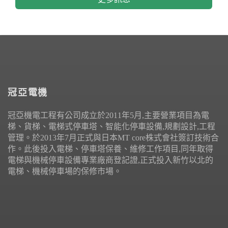
冠亞電機
冠亞機電工程有公司成立於2011年5月,主要營業項目為電
梯、貨梯、電梯式停車塔、智能化停車設備,規劃設計,工程
管理。於2013年7月正式與日本MT core株式會社簽訂技術合
作。此後投入電梯、停車塔保養、維修工作項目,同年取得
電梯與機械停車設備專業廠商登記證,正式投入新竹以北的
電梯、機械停車場的保修市場。