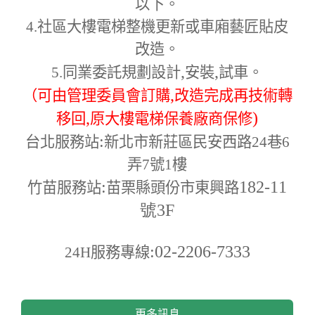
以下。
4.
社區大樓電梯整機更新或車廂藝匠貼皮
改造。
,
,
5.
同業委託規劃設計
安裝
試車。
,
（可由管理委員會訂購
改造完成再技術轉
,
)
移回
原大樓電梯保養廠商保修
:
台北服務站
新北市新莊區民安西路24巷6
弄7號1樓
:
182-11
竹苗服務站
苗栗縣頭份市東興路
號3F
:02-2206-7333
24H
服務專線
更多訊息