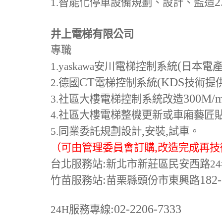
2
1.
智能化停車設備規劃、設計、監造
井上電梯有限公司
專職
(
1.yaskawa
安川電梯控制系統
日本電
CT
(KDS
2.
德國
電梯控制系統
技術提
300M
/
3.
社區大樓電梯控制系統改造
4.
社區大樓電梯整機更新或車廂藝匠
,
,
5.
同業委託規劃設計
安裝
試車。
,
（可由管理委員會訂購
改造完成再技
:
台北服務站
新北市新莊區民安西路24
:
182
竹苗服務站
苗栗縣頭份市東興路
:02-2206-7333
24H
服務專線