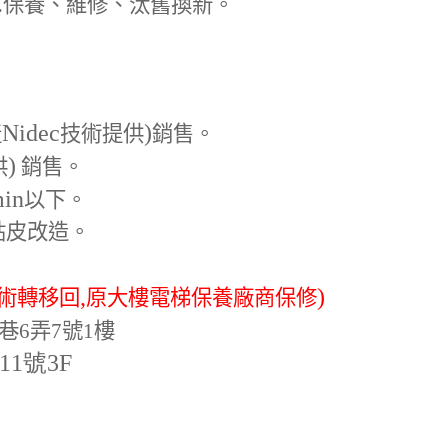
.
保養、維修、汰舊換新。
Nidec
)
產
技術提供
銷售。
)
供
銷售。
min
以下。
貼皮改造。
,
)
術轉移回
原大樓電梯保養廠商保修
巷6弄7號1樓
-11號3F