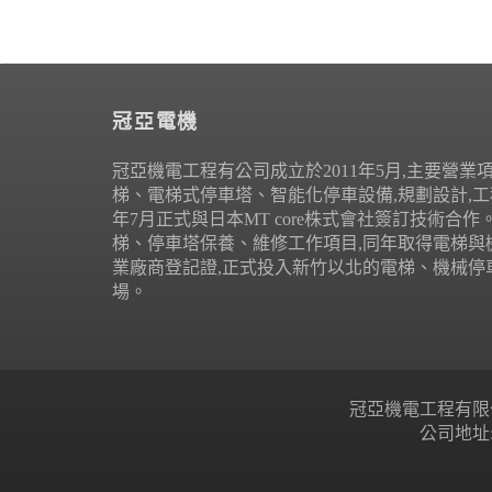
冠亞電機
冠亞機電工程有公司成立於2011年5月,主要營業
梯、電梯式停車塔、智能化停車設備,規劃設計,工程
年7月正式與日本MT core株式會社簽訂技術合
梯、停車塔保養、維修工作項目,同年取得電梯與
業廠商登記證,正式投入新竹以北的電梯、機械停
場。
冠亞機電工程有限公司 Copyr
公司地址: