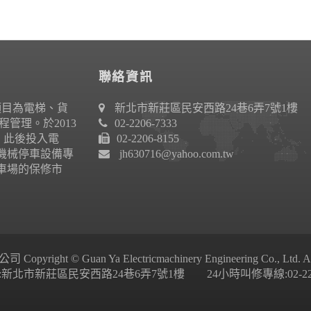
聯絡資訊
項目為電梯、貨
新北市新莊區民安西路24巷6弄7號1樓
管理。於2013
02-2206-7333
作。此後投入電
02-2206-8155
機械停車設備專
jh630716@yahoo.com.tw
車場的保修市
ight © Guan Ya Electricmachinery Engineering Co., Ltd. All 
新北市新莊區民安西路24巷6弄7號1樓 24小時叫修專線:02-2206