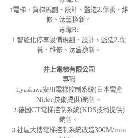
2.
1
電梯、貨梯規劃、設計、監造
保養、維
修、汰舊換新。
B:
專職
2.
1.
智能化停車設備規劃、設計、監造
保
養、維修、汰舊換新。
井上電梯有限公司
專職
(
1.yaskawa
安川電梯控制系統
日本電產
Nidec
)
技術提供
銷售。
CT
(KDS
)
2.
德國
電梯控制系統
技術提供
銷售。
300M
/min
3.
社區大樓電梯控制系統改造