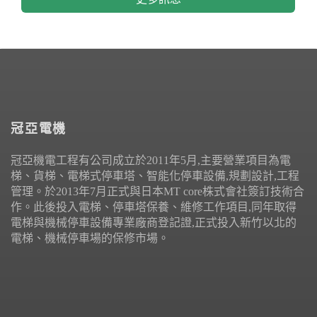
冠亞電機
冠亞機電工程有公司成立於2011年5月,主要營業項目為電
梯、貨梯、電梯式停車塔、智能化停車設備,規劃設計,工程
管理。於2013年7月正式與日本MT core株式會社簽訂技術合
作。此後投入電梯、停車塔保養、維修工作項目,同年取得
電梯與機械停車設備專業廠商登記證,正式投入新竹以北的
電梯、機械停車場的保修市場。