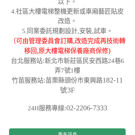
以下。
4.
社區大樓電梯整機更新或車廂藝匠貼皮
改造。
,
,
5.
同業委託規劃設計
安裝
試車。
,
（可由管理委員會訂購
改造完成再技術轉
,
)
移回
原大樓電梯保養廠商保修
:
台北服務站
新北市新莊區民安西路24巷6
弄7號1樓
:
182-11
竹苗服務站
苗栗縣頭份市東興路
號3F
:02-2206-7333
24H
服務專線
更多訊息