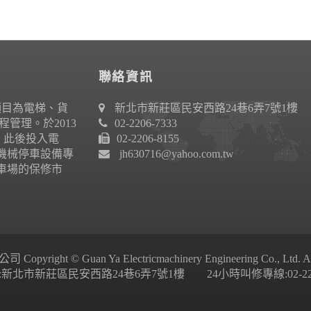
聯絡資訊
項目為電梯、貨
新北市新莊區民安西路24巷6弄7號1樓
管理。於2013
02-2206-7333
作。此後投入電
02-2206-8155
機械停車設備專
jh630716@yahoo.com.tw
車場的保修市
ight © Guan Ya Electricmachinery Engineering Co., Ltd. All 
新北市新莊區民安西路24巷6弄7號1樓 24小時叫修專線:02-2206