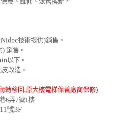
.
保養、維修、汰舊換新。
Nidec
)
產
技術提供
銷售。
)
供
銷售。
min
以下。
貼皮改造。
,
)
術轉移回
原大樓電梯保養廠商保修
巷6弄7號1樓
-11號3F