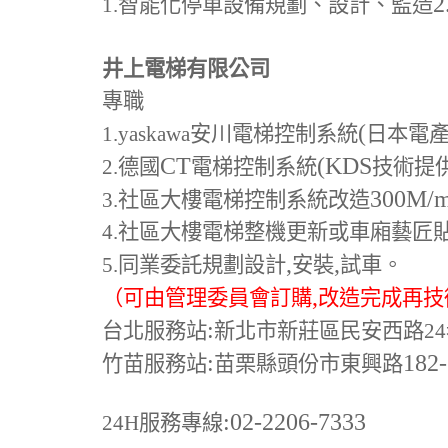
2
1.
智能化停車設備規劃、設計、監造
井上電梯有限公司
專職
(
1.yaskawa
安川電梯控制系統
日本電
CT
(KDS
2.
德國
電梯控制系統
技術提
300M
/
3.
社區大樓電梯控制系統改造
4.
社區大樓電梯整機更新或車廂藝匠
,
,
5.
同業委託規劃設計
安裝
試車。
,
（可由管理委員會訂購
改造完成再技
:
台北服務站
新北市新莊區民安西路24
:
182
竹苗服務站
苗栗縣頭份市東興路
:02-2206-7333
24H
服務專線